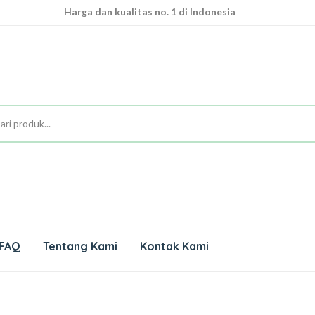
Harga dan kualitas no. 1 di Indonesia
Pesan dari rumah dan akan kami antarkan ke rumah anda
100% original produk dan bergaransi
Harga dan kualitas no. 1 di Indonesia
FAQ
Tentang Kami
Kontak Kami