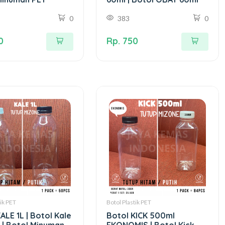
0
383
0
0
Rp. 750
tik PET
Botol Plastik PET
ALE 1L | Botol Kale
Botol KICK 500ml
 | Botol Minuman
EKONOMIS | Botol Kick