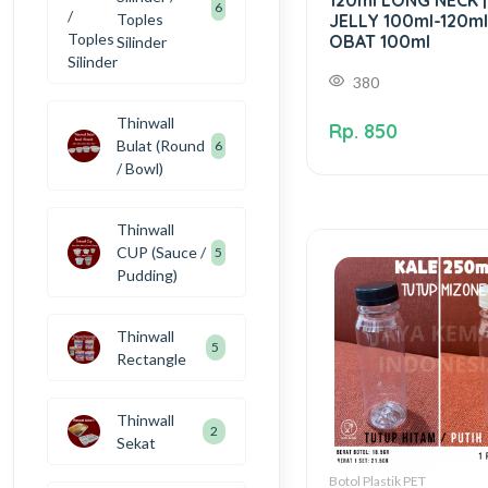
6
Toples
JELLY 100ml-120ml 
OBAT 100ml
Silinder
380
Thinwall
Rp. 850
Bulat (Round
6
/ Bowl)
Thinwall
CUP (Sauce /
5
Pudding)
Thinwall
5
Rectangle
Thinwall
2
Sekat
Botol Plastik PET