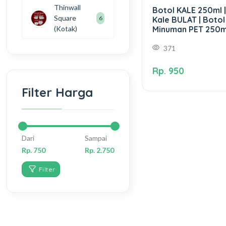
Thinwall
Botol KALE 250ml |
Square
7
Kale BULAT | Botol
Minuman PET 250m
(Kotak)
371
Rp. 950
Filter Harga
Dari
Sampai
Rp. 750
Rp. 2.750
Filter