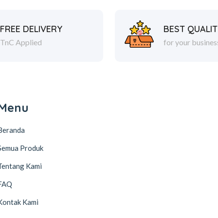
FREE DELIVERY
BEST QUALIT
TnC Applied
for your busines
Menu
Beranda
Semua Produk
Tentang Kami
FAQ
Kontak Kami