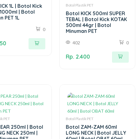
ICK 1L | Botol Kick
Botol Plastik PET
1000ml | Botol
Botol KICK 500ml SUPER
n PET 1L
TEBAL | Botol Kick KOTAK
500ml 44gr | Botol
0
Minuman PET
750
402
0
Rp. 2.400
tik PET
Botol Plastik PET
PEAR 250ml | Botol
Botol ZAM-ZAM 60ml
NG NECK 250ml |
LONG NECK | Botol JELLY
Minuman PET
60ml | Botol OBAT 60ml