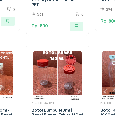
PET
0
394
361
0
Rp. 80
Rp. 800
Botol Plastik PET
Botol Plas
0ml -
Botol Bumbu 140ml |
Botol K
 Botol
Botol Bumbu Tabue 140ml
1000ml