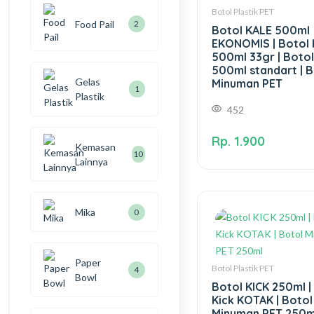
Botol Plastik PET
Food Pail
2
Botol KALE 500ml
EKONOMIS | Botol 
500ml 33gr | Botol
500ml standart | B
Gelas
Minuman PET
1
Plastik
452
Rp. 1.900
Kemasan
10
Lainnya
Mika
0
Paper
Botol Plastik PET
4
Bowl
Botol KICK 250ml |
Kick KOTAK | Botol
Minuman PET 250m