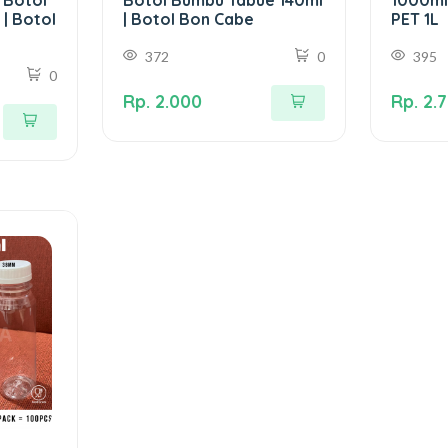
| Botol
| Botol Bon Cabe
PET 1L
372
0
395
0
Rp. 2.000
Rp. 2.