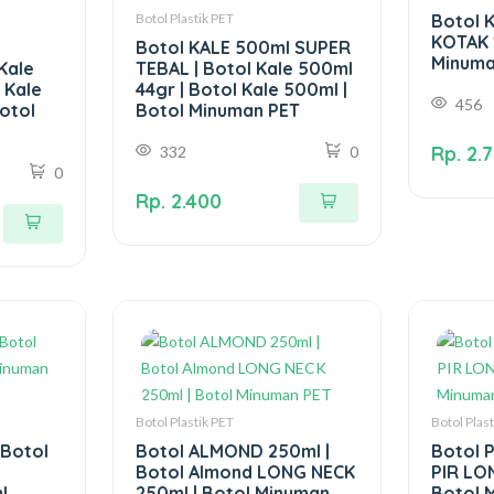
Botol Plastik PET
Botol K
KOTAK 
Botol KALE 500ml SUPER
Minuma
Kale
TEBAL | Botol Kale 500ml
 Kale
44gr | Botol Kale 500ml |
456
otol
Botol Minuman PET
Rp. 2.
332
0
0
Rp. 2.400
Botol Plastik PET
Botol Plas
 Botol
Botol ALMOND 250ml |
Botol 
Botol Almond LONG NECK
PIR LO
l
250ml | Botol Minuman
Botol 