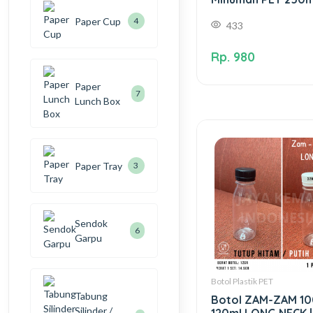
Paper Cup
4
433
Rp. 980
Paper
7
Lunch Box
Paper Tray
3
Sendok
6
Garpu
Botol Plastik PET
Tabung
Botol ZAM-ZAM 10
Silinder /
120ml LONG NECK |