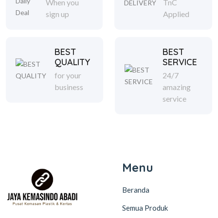
When you
TnC
sign up
Applied
BEST
BEST
QUALITY
SERVICE
for your
24/7
business
amazing
service
Menu
Beranda
Semua Produk