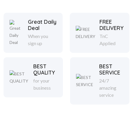
Great Daily
FREE
Deal
DELIVERY
When you
TnC
sign up
Applied
BEST
BEST
QUALITY
SERVICE
for your
24/7
business
amazing
service