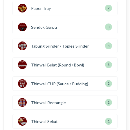
Paper Tray
3
Sendok Garpu
5
Tabung Silinder / Toples Silinder
5
Thinwall Bulat (Round / Bowl)
5
Thinwall CUP (Sauce / Pudding)
4
Thinwall Rectangle
4
Thinwall Sekat
2